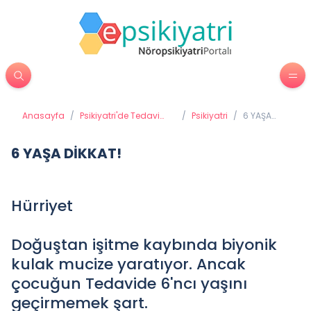
Anasayfa
/
Psikiyatri'de Tedavi
/
Psikiyatri
/
6 YAŞA
Yöntemleri
DİKKAT!
6 YAŞA DİKKAT!
Hürriyet
Doğuştan işitme kaybında biyonik
kulak mucize yaratıyor. Ancak
çocuğun Tedavide 6'ncı yaşını
geçirmemek şart.