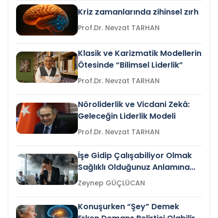
Kriz zamanlarında zihinsel zırh
Prof.Dr. Nevzat TARHAN
Klasik ve Karizmatik Modellerin
Ötesinde “Bilimsel Liderlik”
Prof.Dr. Nevzat TARHAN
Nöroliderlik ve Vicdani Zekâ:
Geleceğin Liderlik Modeli
Prof.Dr. Nevzat TARHAN
İşe Gidip Çalışabiliyor Olmak
Sağlıklı Olduğunuz Anlamına
Gelir mi?
Zeynep GÜÇLÜCAN
Konuşurken “Şey” Demek