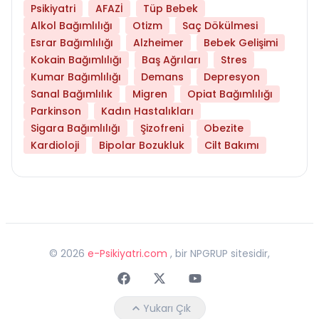
Psikiyatri
AFAZİ
Tüp Bebek
Alkol Bağımlılığı
Otizm
Saç Dökülmesi
Esrar Bağımlılığı
Alzheimer
Bebek Gelişimi
Kokain Bağımlılığı
Baş Ağrıları
Stres
Kumar Bağımlılığı
Demans
Depresyon
Sanal Bağımlılık
Migren
Opiat Bağımlılığı
Parkinson
Kadın Hastalıkları
Sigara Bağımlılığı
Şizofreni
Obezite
Kardioloji
Bipolar Bozukluk
Cilt Bakımı
©
2026
e-Psikiyatri.com
, bir NPGRUP sitesidir,
Faceebok
Twitter
Youtube
Yukarı Çık