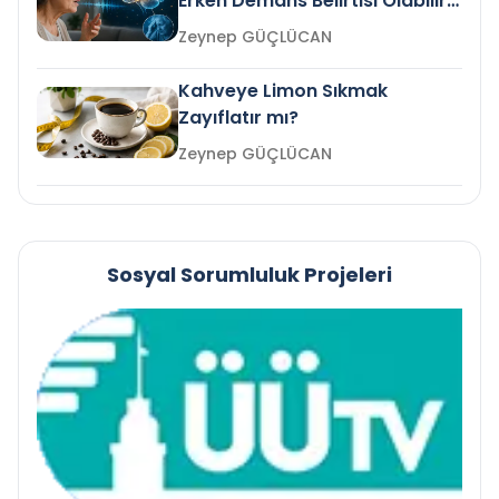
Erken Demans Belirtisi Olabilir
mi?
Zeynep GÜÇLÜCAN
Kahveye Limon Sıkmak
Zayıflatır mı?
Zeynep GÜÇLÜCAN
Sosyal Sorumluluk Projeleri