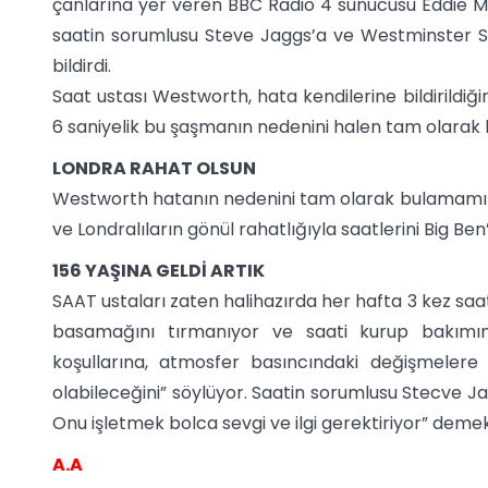
çanlarına yer veren BBC Radio 4 sunucusu Eddie Mai
saatin sorumlusu Steve Jaggs’a ve Westminster Sa
bildirdi.
Saat ustası Westworth, hata kendilerine bildirildiğ
6 saniyelik bu şaşmanın nedenini halen tam olarak bi
LONDRA RAHAT OLSUN
Westworth hatanın nedenini tam olarak bulamamış o
ve Londralıların gönül rahatlığıyla saatlerini Big B
156 YAŞINA GELDİ ARTIK
SAAT ustaları zaten halihazırda her hafta 3 kez saa
basamağını tırmanıyor ve saati kurup bakımını
koşullarına, atmosfer basıncındaki değişmeler
olabileceğini” söylüyor. Saatin sorumlusu Stecve Jag
Onu işletmek bolca sevgi ve ilgi gerektiriyor” demek
A.A