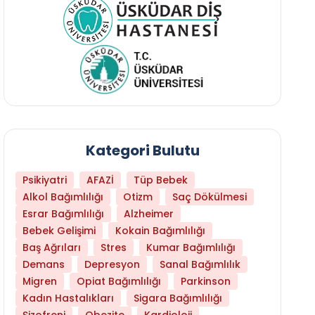
Kategori Bulutu
Psikiyatri
AFAZİ
Tüp Bebek
Alkol Bağımlılığı
Otizm
Saç Dökülmesi
Esrar Bağımlılığı
Alzheimer
Bebek Gelişimi
Kokain Bağımlılığı
Baş Ağrıları
Stres
Kumar Bağımlılığı
Daha Az Protein Tüketmek Yaşlanmayı Yava
Demans
Depresyon
Sanal Bağımlılık
Migren
Opiat Bağımlılığı
Parkinson
Kadın Hastalıkları
Sigara Bağımlılığı