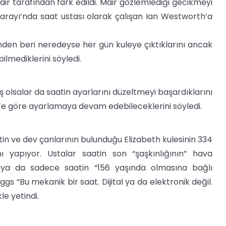
r tarafından fark edildi. Mair gözlemlediği gecikmeyi
rayı’nda saat ustası olarak çalışan Ian Westworth’a
inden beri neredeyse her gün kuleye çıktıklarını ancak
lmediklerini söyledi.
lsalar da saatin ayarlarını düzeltmeyi başardıklarını
en’e göre ayarlamaya devam edebileceklerini söyledi.
tin ve dev çanlarının bulunduğu Elizabeth kulesinin 334
 yapıyor. Ustalar saatin son “şaşkınlığının” hava
e ya da sadece saatin “156 yaşında olmasına bağlı
gs “Bu mekanik bir saat. Dijital ya da elektronik değil.
le yetindi.