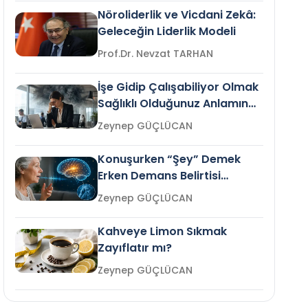
Nöroliderlik ve Vicdani Zekâ:
Geleceğin Liderlik Modeli
Prof.Dr. Nevzat TARHAN
İşe Gidip Çalışabiliyor Olmak
Sağlıklı Olduğunuz Anlamına
Gelir mi?
Zeynep GÜÇLÜCAN
Konuşurken “Şey” Demek
Erken Demans Belirtisi
Olabilir mi?
Zeynep GÜÇLÜCAN
Kahveye Limon Sıkmak
Zayıflatır mı?
Zeynep GÜÇLÜCAN