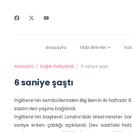
Faceebok
Twitter
Youtube
Anasayfa
Tıbbi Birimler
Kat
Anasayfa
/
Erişkin Psikiyatrisi
/
6 saniye şaştı
6 saniye şaştı
İngiltere’nin sembollerinden Big Ben’in iki haftadır 
saatin ileri yaşına bağlandı.
İngiltere’nin başkenti Londra’daki Westminster Sarayı
saniye erken çaldığı açıklandı. Dev saatteki hat