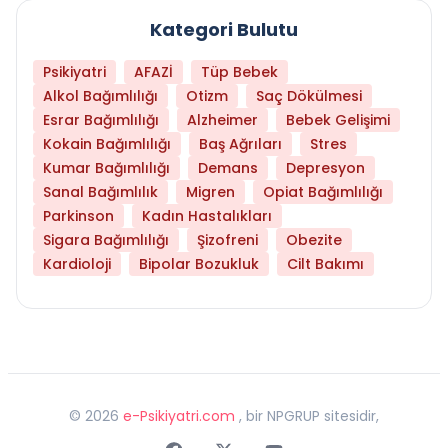
Kategori Bulutu
Psikiyatri
AFAZİ
Tüp Bebek
Alkol Bağımlılığı
Otizm
Saç Dökülmesi
Esrar Bağımlılığı
Alzheimer
Bebek Gelişimi
Kokain Bağımlılığı
Baş Ağrıları
Stres
Kumar Bağımlılığı
Demans
Depresyon
Sanal Bağımlılık
Migren
Opiat Bağımlılığı
Parkinson
Kadın Hastalıkları
Sigara Bağımlılığı
Şizofreni
Obezite
Kardioloji
Bipolar Bozukluk
Cilt Bakımı
©
2026
e-Psikiyatri.com
, bir NPGRUP sitesidir,