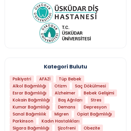
Kategori Bulutu
Psikiyatri
AFAZİ
Tüp Bebek
Alkol Bağımlılığı
Otizm
Saç Dökülmesi
Esrar Bağımlılığı
Alzheimer
Bebek Gelişimi
Kokain Bağımlılığı
Baş Ağrıları
Stres
Kumar Bağımlılığı
Demans
Depresyon
Sanal Bağımlılık
Migren
Opiat Bağımlılığı
Parkinson
Kadın Hastalıkları
Sigara Bağımlılığı
Şizofreni
Obezite