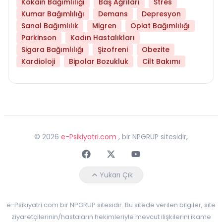
Kokain Bağımlılığı
Baş Ağrıları
Stres
Kumar Bağımlılığı
Demans
Depresyon
Sanal Bağımlılık
Migren
Opiat Bağımlılığı
Parkinson
Kadın Hastalıkları
Sigara Bağımlılığı
Şizofreni
Obezite
Kardioloji
Bipolar Bozukluk
Cilt Bakımı
©
2026
e-Psikiyatri.com
, bir NPGRUP sitesidir,
Faceebok
Twitter
Youtube
Yukarı Çık
e-Psikiyatri.com bir NPGRUP sitesidir. Bu sitede verilen bilgiler, site
ziyaretçilerinin/hastaların hekimleriyle mevcut ilişkilerini ikame