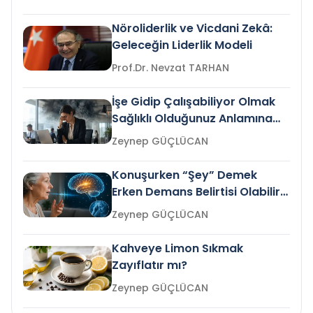
Nöroliderlik ve Vicdani Zekâ:
Geleceğin Liderlik Modeli
Prof.Dr. Nevzat TARHAN
İşe Gidip Çalışabiliyor Olmak
Sağlıklı Olduğunuz Anlamına
Gelir mi?
Zeynep GÜÇLÜCAN
Konuşurken “Şey” Demek
Erken Demans Belirtisi Olabilir
mi?
Zeynep GÜÇLÜCAN
Kahveye Limon Sıkmak
Zayıflatır mı?
Zeynep GÜÇLÜCAN