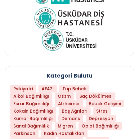
Kategori Bulutu
Psikiyatri
AFAZİ
Tüp Bebek
Alkol Bağımlılığı
Otizm
Saç Dökülmesi
Esrar Bağımlılığı
Alzheimer
Bebek Gelişimi
Kokain Bağımlılığı
Baş Ağrıları
Stres
Kumar Bağımlılığı
Demans
Depresyon
Sanal Bağımlılık
Migren
Opiat Bağımlılığı
Parkinson
Kadın Hastalıkları