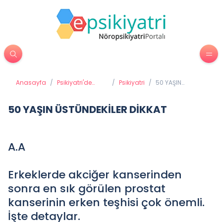
Anasayfa
/
Psikiyatri'de
/
Psikiyatri
/
50 YAŞIN
Tedavi
ÜSTÜNDEKİLER
Yöntemleri
DİKKAT
50 YAŞIN ÜSTÜNDEKİLER DİKKAT
A.A
Erkeklerde akciğer kanserinden
sonra en sık görülen prostat
kanserinin erken teşhisi çok önemli.
İşte detaylar.