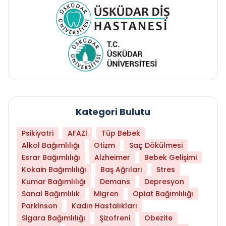
Kategori Bulutu
Psikiyatri
AFAZİ
Tüp Bebek
Alkol Bağımlılığı
Otizm
Saç Dökülmesi
Esrar Bağımlılığı
Alzheimer
Bebek Gelişimi
Kokain Bağımlılığı
Baş Ağrıları
Stres
Kumar Bağımlılığı
Demans
Depresyon
Sanal Bağımlılık
Migren
Opiat Bağımlılığı
Parkinson
Kadın Hastalıkları
Sigara Bağımlılığı
Şizofreni
Obezite