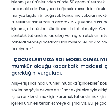
işlenmiş et ürünlerinden günde 50 gram tüketmek, 
artırmaktadır. Dünyada bağırsak kanserinin görülme 
her yüz kişiden 5'i bağırsak kanserine yakalanmakt
tüketilirse; risk yüzde 21 artarak, 5 kişi yerine 6 kiş
işlenmiş et ürünleri tüketimine dikkat etmeliyiz. Öz
sentetik tatlandırıcılar, alerji ve migren ataklarını t
mineral dengeyi bozacağı için mineraller bakımınd
öneriyoruz."
"ÇOCUKLARIMIZA ROL MODEL OLMALIYI
mümkün olduğu kadar katkı maddesi içe
gerektiğini vurguladı.
Alışveriş sırasında, ürünleri mutlaka "içindekiler" b
sözlerine şöyle devam etti: "Nar ekşisi niyetiyle aldı
İçine renklendirmek için karamel, tatlandırmak için 
içeren ürünleri tercih etmeye alışmalıyız. Bu işe ço