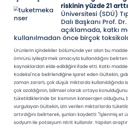
riskinin yüzde 21 arttı
Üniversitesi (SDÜ) Tı
Dalı Başkanı Prof. Dr
açıklamada, katkı ma
kullanılmadan önce birçok toksikoloj
Ürünlerin içindekiler bölümünde yer alan bu maddeler
ömrünü iyileştirmek amacıyla kullanıldığını belirten 
kaynaklardan elde edildiğini ifade etti. Katkı madde
Kodeksi'nce belirlendiğine işaret eden Gültekin, gıda
zaman zararlı, çok düşük miktarda kullanıldığında i
çok azaldığının, bilimsel olarak ortaya konulduğunu
tüketildiklerinde bir kısmının kanserojen olduğunu, bi
vurgulayan Gültekin, izin verilen miktarlarda tüketil
artırdığını belirterek, şunları kaydetti: "İşlenmiş e
sodyum ile potasyum nitrit kullanılır. Yapılan araşt