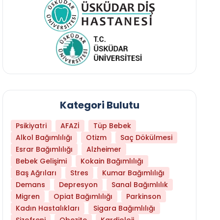
Kategori Bulutu
Psikiyatri
AFAZİ
Tüp Bebek
Alkol Bağımlılığı
Otizm
Saç Dökülmesi
Esrar Bağımlılığı
Alzheimer
Bebek Gelişimi
Kokain Bağımlılığı
Baş Ağrıları
Stres
Kumar Bağımlılığı
Hangi Yaşta Hangi Testi Yaptırmanız Gerekt
Demans
Depresyon
Sanal Bağımlılık
Migren
Opiat Bağımlılığı
Parkinson
Kadın Hastalıkları
Sigara Bağımlılığı