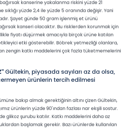
bağırsak kanserine yakalanma riskini yüzde 21
sıklığı yüzde 2,4 ile yüzde 5 oranında değişir. Yani
adır. Şayet günde 50 gram işlenmiş et ürünü
i bağırsak kanseri olacaktır. Bu risklerden korunmak için
ellikle fiyatı düşürmek amacıyla birçok ürüne katılan
etikleyici etki gösterebilir. Böbrek yetmezliği olanlara,
an zengin katkı maddelerini çok fazla tüketmemelerini
Z"
Gültekin, piyasada sayıları az da olsa,
rmeyen ürünlerin tercih edilmesi
ölümüne bakıp almak gerektiğinin altını çizen Gültekin,
ğımız ürünlerin yüzde 90'ından fazlası nar ekşili sostur.
de glikoz şurubu katılır. Katkı maddelerini daha az
cuklardan başlamak gerekir. Bazı ürünlerde kullanılan