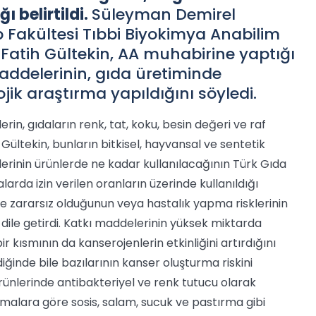
ğı belirtildi.
Süleyman Demirel
p Fakültesi Tıbbi Biyokimya Anabilim
. Fatih Gültekin, AA muhabirine yaptığı
ddelerinin, gıda üretiminde
ik araştırma yapıldığını söyledi.
in, gıdaların renk, tat, koku, besin değeri ve raf
Gültekin, bunların bitkisel, hayvansal ve sentetik
lerinin ürünlerde ne kadar kullanılacağının Türk Gıda
larda izin verilen oranların üzerinde kullanıldığı
se zararsız olduğunun veya hastalık yapma risklerinin
 dile getirdi. Katkı maddelerinin yüksek miktarda
r kısmının da kanserojenlerin etkinliğini artırdığını
diğinde bile bazılarının kanser oluşturma riskini
t ürünlerinde antibakteriyel ve renk tutucu olarak
ırmalara göre sosis, salam, sucuk ve pastırma gibi