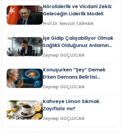
Nöroliderlik ve Vicdani Zekâ:
Geleceğin Liderlik Modeli
Prof.Dr. Nevzat TARHAN
İşe Gidip Çalışabiliyor Olmak
Sağlıklı Olduğunuz Anlamına
Gelir mi?
Zeynep GÜÇLÜCAN
Konuşurken “Şey” Demek
Erken Demans Belirtisi
Olabilir mi?
Zeynep GÜÇLÜCAN
Kahveye Limon Sıkmak
Zayıflatır mı?
Zeynep GÜÇLÜCAN