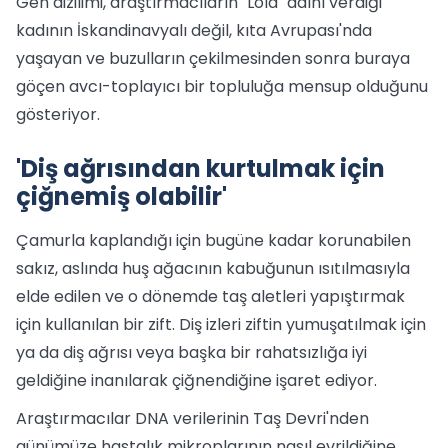
Gen dizilimi, araştırmacıların "Lola" adını verdiği
kadının İskandinavyalı değil, kıta Avrupası'nda
yaşayan ve buzulların çekilmesinden sonra buraya
göçen avcı-toplayıcı bir topluluğa mensup olduğunu
gösteriyor.
'Diş ağrısından kurtulmak için
çiğnemiş olabilir'
Çamurla kaplandığı için bugüne kadar korunabilen
sakız, aslında huş ağacının kabuğunun ısıtılmasıyla
elde edilen ve o dönemde taş aletleri yapıştırmak
için kullanılan bir zift. Diş izleri ziftin yumuşatılmak için
ya da diş ağrısı veya başka bir rahatsızlığa iyi
geldiğine inanılarak çiğnendiğine işaret ediyor.
Araştırmacılar DNA verilerinin Taş Devri'nden
günümüze hastalık mikroplarının nasıl evrildiğine