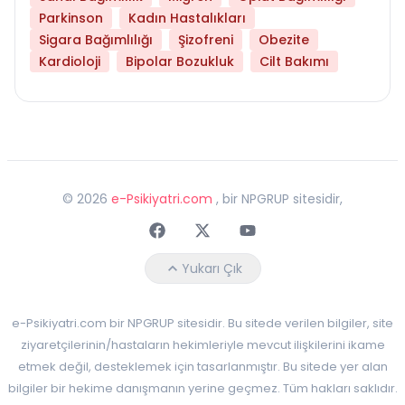
Parkinson
Kadın Hastalıkları
Sigara Bağımlılığı
Şizofreni
Obezite
Kardioloji
Bipolar Bozukluk
Cilt Bakımı
©
2026
e-Psikiyatri.com
, bir NPGRUP sitesidir,
Faceebok
Twitter
Youtube
Yukarı Çık
e-Psikiyatri.com bir NPGRUP sitesidir. Bu sitede verilen bilgiler, site
ziyaretçilerinin/hastaların hekimleriyle mevcut ilişkilerini ikame
etmek değil, desteklemek için tasarlanmıştır. Bu sitede yer alan
bilgiler bir hekime danışmanın yerine geçmez. Tüm hakları saklıdır.