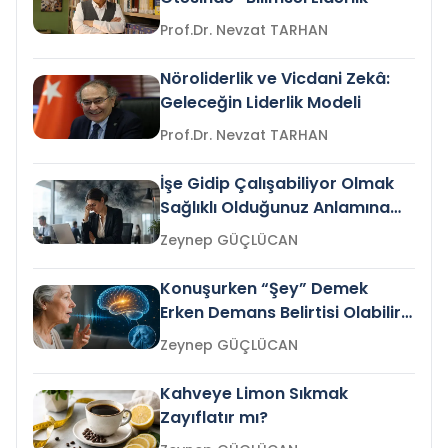
Prof.Dr. Nevzat TARHAN
Nöroliderlik ve Vicdani Zekâ:
Geleceğin Liderlik Modeli
Prof.Dr. Nevzat TARHAN
İşe Gidip Çalışabiliyor Olmak
Sağlıklı Olduğunuz Anlamına
Gelir mi?
Zeynep GÜÇLÜCAN
Konuşurken “Şey” Demek
Erken Demans Belirtisi Olabilir
mi?
Zeynep GÜÇLÜCAN
Kahveye Limon Sıkmak
Zayıflatır mı?