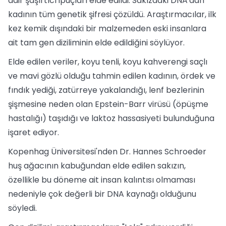
dair şaşırtıcı ipuçları elde edildi. Sakızdaki DNA'dan
kadının tüm genetik şifresi çözüldü. Araştırmacılar, ilk
kez kemik dışındaki bir malzemeden eski insanlara
ait tam gen diziliminin elde edildiğini söylüyor.
Elde edilen veriler, koyu tenli, koyu kahverengi saçlı
ve mavi gözlü olduğu tahmin edilen kadının, ördek ve
fındık yediği, zatürreye yakalandığı, lenf bezlerinin
şişmesine neden olan Epstein-Barr virüsü (öpüşme
hastalığı) taşıdığı ve laktoz hassasiyeti bulunduğuna
işaret ediyor.
Kopenhag Üniversitesi'nden Dr. Hannes Schroeder
huş ağacının kabuğundan elde edilen sakızın,
özellikle bu döneme ait insan kalıntısı olmaması
nedeniyle çok değerli bir DNA kaynağı olduğunu
söyledi.