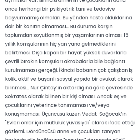
ayrıntılar var. Birincisi annenin ve çocukların daha
önce herhangi bir psikiyatrik tanı ve tedaviye
başvurmamış olmaları. Bu yönden hasta olduklarına
dair bir kanıtın olmaması… Bu duruma karşın
toplumdan soyutlanmış bir yaşamlarının olması. 15
yıllık komşularının hiç yan yana gelmediklerini
belirtmesi. Dışa kapalı bir hayat yüksek duvarlarla
çevrili bırakın komşuları akrabalarla bile bağlantı
kurulmaması gerçeği. İkincisi babanın çok çalışkan iş
kolik, aktif ve başarılı sosyal yapıda bir avukat olarak
bilinmesi... Nur Çintay’ın aktardığına göre çevresinde
Sokrates olarak bilinen bir kişi olması. Ancak eş ve
çocuklarını yeterince tanımaması ve/veya
konuşmaması. Üçüncüsü kuzen Vedat Sağocak’ın
"Evleri onlar için mutluluk yuvasıydı" olarak ifade ettiği
gözlemi. Dördüncüsü anne ve çocukları tanıyan