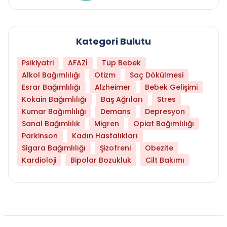
Kategori Bulutu
Psikiyatri
AFAZİ
Tüp Bebek
Alkol Bağımlılığı
Otizm
Saç Dökülmesi
Esrar Bağımlılığı
Alzheimer
Bebek Gelişimi
Kokain Bağımlılığı
Baş Ağrıları
Stres
Kumar Bağımlılığı
Demans
Depresyon
Sanal Bağımlılık
Migren
Opiat Bağımlılığı
Parkinson
Kadın Hastalıkları
Sigara Bağımlılığı
Şizofreni
Obezite
Kardioloji
Bipolar Bozukluk
Cilt Bakımı