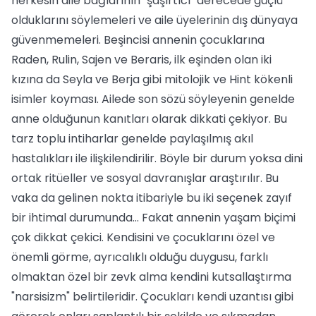
herkesin aile bağlarının "şaşırtıcı" derecede güçlü
olduklarını söylemeleri ve aile üyelerinin dış dünyaya
güvenmemeleri. Beşincisi annenin çocuklarına
Raden, Rulin, Sajen ve Beraris, ilk eşinden olan iki
kızına da Seyla ve Berja gibi mitolojik ve Hint kökenli
isimler koyması. Ailede son sözü söyleyenin genelde
anne olduğunun kanıtları olarak dikkati çekiyor. Bu
tarz toplu intiharlar genelde paylaşılmış akıl
hastalıkları ile ilişkilendirilir. Böyle bir durum yoksa dini
ortak ritüeller ve sosyal davranışlar araştırılır. Bu
vaka da gelinen nokta itibariyle bu iki seçenek zayıf
bir ihtimal durumunda... Fakat annenin yaşam biçimi
çok dikkat çekici. Kendisini ve çocuklarını özel ve
önemli görme, ayrıcalıklı olduğu duygusu, farklı
olmaktan özel bir zevk alma kendini kutsallaştırma
"narsisizm" belirtileridir. Çocukları kendi uzantısı gibi