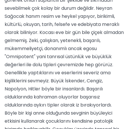
görerek onları saplantılı bir şekilde ve sıkmadan
sevebilmek çok kolay bir durum değildir. Neyran
Sağocak hanım resim ve heykel yapıyor, birikimli,
kültürlü, okuyan, tarih, felsefe ve edebiyata meraklı
olarak biliniyor. Kocası eve bir gün bile çiçek almadan
gelmemiş. Zeki, çalışkan, yetenekli, başarılı,
mükemmeliyetçi, donanımlı ancak egosu
"Omnipotent" yani tanrısal üstünlük ve büyüklük
değerleri ile dolu tipleri çevremizde hep görürüz.
Genellikle yaptıklarını ve eserlerini severiz ama
kişiliklerini sevmeyiz. Büyük İskender, Cengiz,
Napolyon, Hitler böyle bir insanlardı. Başarılı
olduklarında kahraman oluyorlar başarısız
olduklarında aykırı tipler olarak iz bırakıyorlardı.
Böyle bir kişi anne olduğunda sevginin büyüleyici
etkisini kullanarak çocuklarını kendisine patolojik