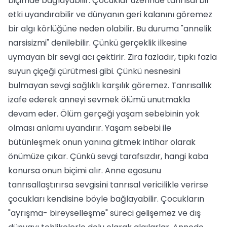
biçimde bağlayabilir. Çocuklar üzerinde tanrısal bir
etki uyandırabilir ve dünyanın geri kalanını göremez
bir algı körlüğüne neden olabilir. Bu duruma "annelik
narsisizmi" denilebilir. Çünkü gerçeklik ilkesine
uymayan bir sevgi acı çektirir. Zira fazladır, tıpkı fazla
suyun çiçeği çürütmesi gibi. Çünkü nesnesini
bulmayan sevgi sağlıklı karşılık göremez. Tanrısallık
izafe ederek anneyi sevmek ölümü unutmakla
devam eder. Ölüm gerçeği yaşam sebebinin yok
olması anlamı uyandırır. Yaşam sebebi ile
bütünleşmek onun yanına gitmek intihar olarak
önümüze çıkar. Çünkü sevgi tarafsızdır, hangi kaba
konursa onun biçimi alır. Anne egosunu
tanrısallaştırırsa sevgisini tanrısal vericilikle verirse
çocukları kendisine böyle bağlayabilir. Çocukların
"ayrışma- bireyselleşme" süreci gelişemez ve dış