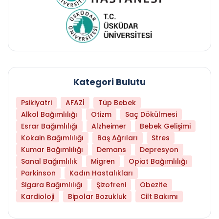
Kategori Bulutu
Psikiyatri
AFAZİ
Tüp Bebek
Alkol Bağımlılığı
Otizm
Saç Dökülmesi
Esrar Bağımlılığı
Alzheimer
Bebek Gelişimi
Kokain Bağımlılığı
Baş Ağrıları
Stres
Kumar Bağımlılığı
Demans
Depresyon
Sanal Bağımlılık
Migren
Opiat Bağımlılığı
Parkinson
Kadın Hastalıkları
Sigara Bağımlılığı
Şizofreni
Obezite
Kardioloji
Bipolar Bozukluk
Cilt Bakımı