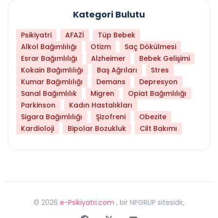
Kategori Bulutu
Psikiyatri
AFAZİ
Tüp Bebek
Alkol Bağımlılığı
Otizm
Saç Dökülmesi
Esrar Bağımlılığı
Alzheimer
Bebek Gelişimi
Kokain Bağımlılığı
Baş Ağrıları
Stres
Kumar Bağımlılığı
Demans
Depresyon
Sanal Bağımlılık
Migren
Opiat Bağımlılığı
Parkinson
Kadın Hastalıkları
Sigara Bağımlılığı
Şizofreni
Obezite
Kardioloji
Bipolar Bozukluk
Cilt Bakımı
©
2026
e-Psikiyatri.com
, bir NPGRUP sitesidir,