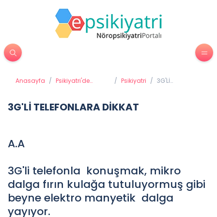
Anasayfa
/
Psikiyatri'de
/
Psikiyatri
/
3G'Lİ
Tedavi Yöntemleri
TELEFONLARA
DİKKAT
3G'Lİ TELEFONLARA DİKKAT
A.A
3G'li telefonla konuşmak, mikro
dalga fırın kulağa tutuluyormuş gibi
beyne elektro manyetik dalga
yayıyor.