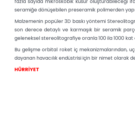
fazla sayıda mikroskobik kusur oluşturabileceği ifa
seramiğe dönüşebilen preseramik polimerden yapılmış
Malzemenin popüler 3D baskı yöntemi Stereolitografi
son derece detaylı ve karmaşık bir seramik parças
geleneksel stereolitografiye oranla 100 ila 1000 kat 
Bu gelişme orbital roket iç mekanizmalarından, u
dayanan havacılık endüstrisi için bir nimet olarak de
HÜRRİYET