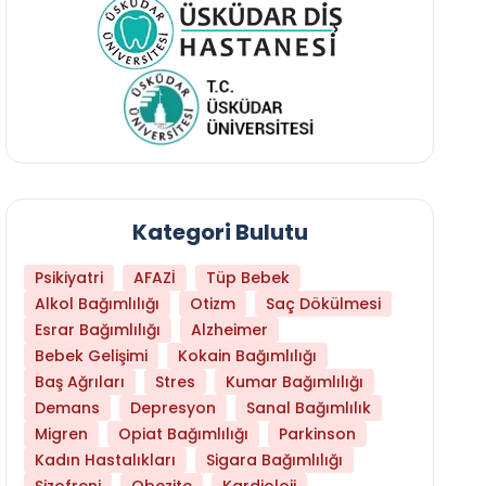
Kategori Bulutu
Psikiyatri
AFAZİ
Tüp Bebek
Alkol Bağımlılığı
Otizm
Saç Dökülmesi
Esrar Bağımlılığı
Alzheimer
Bebek Gelişimi
Kokain Bağımlılığı
Baş Ağrıları
Stres
Kumar Bağımlılığı
Hangi Yaşta Hangi Testi Yaptırmanız Gerekt
Demans
Depresyon
Sanal Bağımlılık
Migren
Opiat Bağımlılığı
Parkinson
Kadın Hastalıkları
Sigara Bağımlılığı