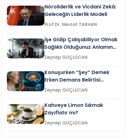
Nöroliderlik ve Vicdani Zekâ:
Geleceğin Liderlik Modeli
Prof.Dr. Nevzat TARHAN
İşe Gidip Çalışabiliyor Olmak
Sağlıklı Olduğunuz Anlamına
Gelir mi?
Zeynep GÜÇLÜCAN
Konuşurken “Şey” Demek
Erken Demans Belirtisi
Olabilir mi?
Zeynep GÜÇLÜCAN
Kahveye Limon Sıkmak
Zayıflatır mı?
Zeynep GÜÇLÜCAN