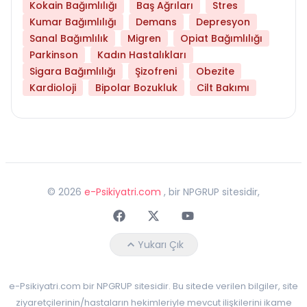
Kokain Bağımlılığı
Baş Ağrıları
Stres
Kumar Bağımlılığı
Demans
Depresyon
Sanal Bağımlılık
Migren
Opiat Bağımlılığı
Parkinson
Kadın Hastalıkları
Sigara Bağımlılığı
Şizofreni
Obezite
Kardioloji
Bipolar Bozukluk
Cilt Bakımı
©
2026
e-Psikiyatri.com
, bir NPGRUP sitesidir,
Faceebok
Twitter
Youtube
Yukarı Çık
e-Psikiyatri.com bir NPGRUP sitesidir. Bu sitede verilen bilgiler, site
ziyaretçilerinin/hastaların hekimleriyle mevcut ilişkilerini ikame