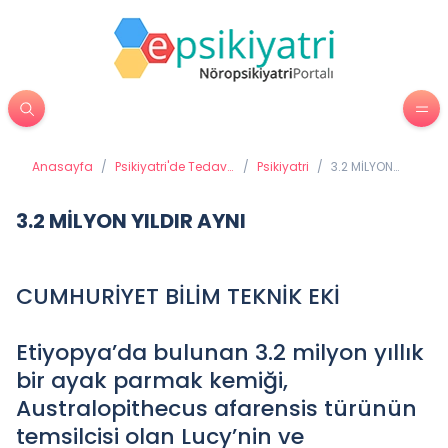
Anasayfa
/
Psikiyatri'de Tedavi
/
Psikiyatri
/
3.2 MİLYON
Yöntemleri
YILDIR AYNI
3.2 MİLYON YILDIR AYNI
CUMHURİYET BİLİM TEKNİK EKİ
Etiyopya’da bulunan 3.2 milyon yıllık
bir ayak parmak kemiği,
Australopithecus afarensis türünün
temsilcisi olan Lucy’nin ve