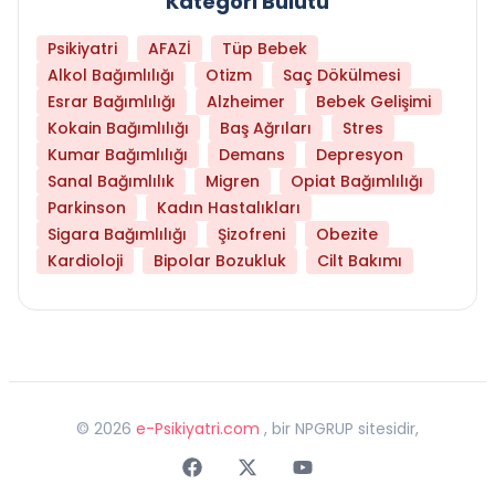
Kategori Bulutu
Psikiyatri
AFAZİ
Tüp Bebek
Alkol Bağımlılığı
Otizm
Saç Dökülmesi
Esrar Bağımlılığı
Alzheimer
Bebek Gelişimi
Kokain Bağımlılığı
Baş Ağrıları
Stres
Kumar Bağımlılığı
Demans
Depresyon
Sanal Bağımlılık
Migren
Opiat Bağımlılığı
Parkinson
Kadın Hastalıkları
Sigara Bağımlılığı
Şizofreni
Obezite
Kardioloji
Bipolar Bozukluk
Cilt Bakımı
©
2026
e-Psikiyatri.com
, bir NPGRUP sitesidir,
Faceebok
Twitter
Youtube