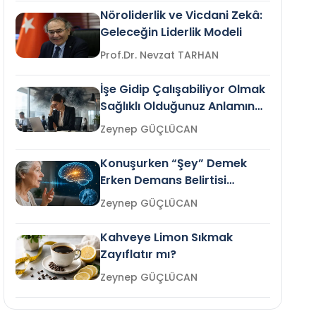
Nöroliderlik ve Vicdani Zekâ:
Geleceğin Liderlik Modeli
Prof.Dr. Nevzat TARHAN
İşe Gidip Çalışabiliyor Olmak
Sağlıklı Olduğunuz Anlamına
Gelir mi?
Zeynep GÜÇLÜCAN
Konuşurken “Şey” Demek
Erken Demans Belirtisi
Olabilir mi?
Zeynep GÜÇLÜCAN
Kahveye Limon Sıkmak
Zayıflatır mı?
Zeynep GÜÇLÜCAN