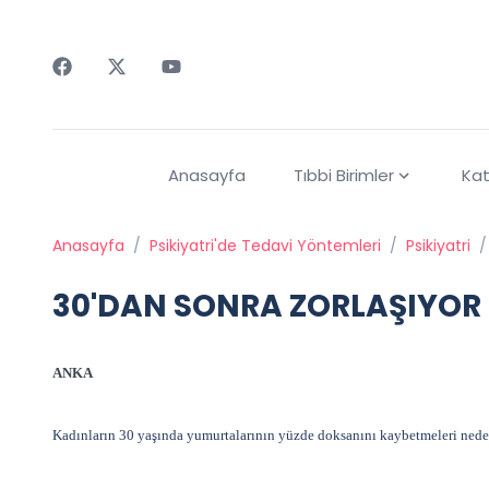
Faceebok
Twitter
Youtube
Anasayfa
Tıbbi Birimler
Kat
Anasayfa
/
Psikiyatri'de Tedavi Yöntemleri
/
Psikiyatri
/
30'DAN SONRA ZORLAŞIYOR
ANKA
Kadınların 30 yaşında yumurtalarının yüzde doksanını kaybetmeleri neden