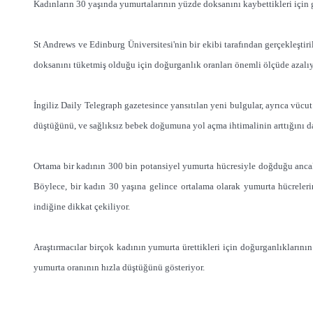
Kadınların 30 yaşında yumurtalarının yüzde doksanını kaybettikleri için g
St Andrews ve Edinburg Üniversitesi'nin bir ekibi tarafından gerçekleştir
doksanını tüketmiş olduğu için doğurganlık oranları önemli ölçüde azalıy
İngiliz Daily Telegraph gazetesince yansıtılan yeni bulgular, ayrıca vücut
düştüğünü, ve sağlıksız bebek doğumuna yol açma ihtimalinin arttığını d
Ortama bir kadının 300 bin potansiyel yumurta hücresiyle doğduğu ancak
Böylece, bir kadın 30 yaşına gelince ortalama olarak yumurta hücreler
indiğine dikkat çekiliyor.
Araştırmacılar birçok kadının yumurta ürettikleri için doğurganlıklarının 
yumurta oranının hızla düştüğünü gösteriyor.