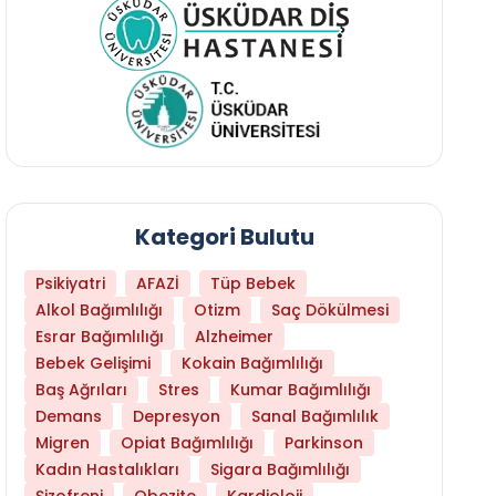
Kategori Bulutu
Psikiyatri
AFAZİ
Tüp Bebek
Alkol Bağımlılığı
Otizm
Saç Dökülmesi
Esrar Bağımlılığı
Alzheimer
Bebek Gelişimi
Kokain Bağımlılığı
Baş Ağrıları
Stres
Kumar Bağımlılığı
Daha Az Protein Tüketmek Yaşlanmayı Yava
Demans
Depresyon
Sanal Bağımlılık
Migren
Opiat Bağımlılığı
Parkinson
Kadın Hastalıkları
Sigara Bağımlılığı