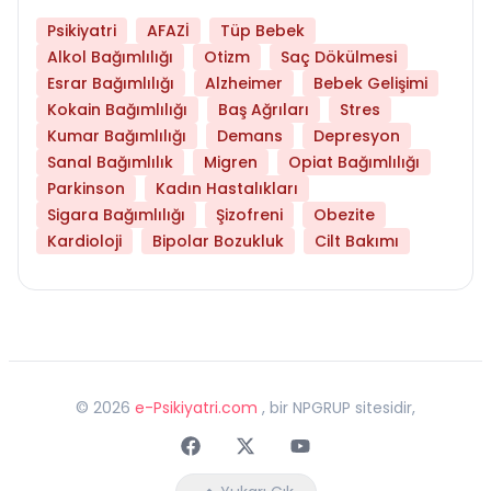
Psikiyatri
AFAZİ
Tüp Bebek
Alkol Bağımlılığı
Otizm
Saç Dökülmesi
Esrar Bağımlılığı
Alzheimer
Bebek Gelişimi
Kokain Bağımlılığı
Baş Ağrıları
Stres
Kumar Bağımlılığı
Demans
Depresyon
Sanal Bağımlılık
Migren
Opiat Bağımlılığı
Parkinson
Kadın Hastalıkları
Sigara Bağımlılığı
Şizofreni
Obezite
Kardioloji
Bipolar Bozukluk
Cilt Bakımı
©
2026
e-Psikiyatri.com
, bir NPGRUP sitesidir,
Faceebok
Twitter
Youtube