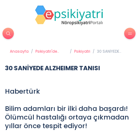
Anasayfa
/
Psikiyatri'de
/
Psikiyatri
/
30 SANİYEDE
Tedavi
ALZHEIMER
Yöntemleri
TANISI
30 SANİYEDE ALZHEIMER TANISI
Habertürk
Bilim adamları bir ilki daha başardı!
Ölümcül hastalığı ortaya çıkmadan
yıllar önce tespit ediyor!