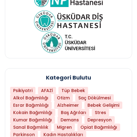
Kategori Bulutu
Psikiyatri
AFAZİ
Tüp Bebek
Alkol Bağımlılığı
Otizm
Saç Dökülmesi
Esrar Bağımlılığı
Alzheimer
Bebek Gelişimi
Kokain Bağımlılığı
Baş Ağrıları
Stres
Kumar Bağımlılığı
Demans
Depresyon
Sanal Bağımlılık
Migren
Opiat Bağımlılığı
Parkinson
Kadın Hastalıkları