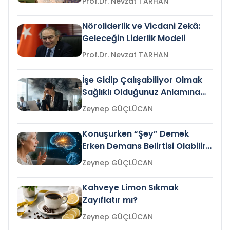
Prof.Dr. Nevzat TARHAN
Nöroliderlik ve Vicdani Zekâ:
Geleceğin Liderlik Modeli
Prof.Dr. Nevzat TARHAN
İşe Gidip Çalışabiliyor Olmak
Sağlıklı Olduğunuz Anlamına
Gelir mi?
Zeynep GÜÇLÜCAN
Konuşurken “Şey” Demek
Erken Demans Belirtisi Olabilir
mi?
Zeynep GÜÇLÜCAN
Kahveye Limon Sıkmak
Zayıflatır mı?
Zeynep GÜÇLÜCAN