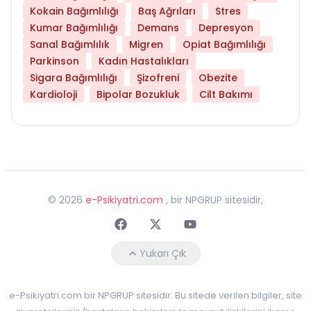
Kokain Bağımlılığı
Baş Ağrıları
Stres
Kumar Bağımlılığı
Demans
Depresyon
Sanal Bağımlılık
Migren
Opiat Bağımlılığı
Parkinson
Kadın Hastalıkları
Sigara Bağımlılığı
Şizofreni
Obezite
Kardioloji
Bipolar Bozukluk
Cilt Bakımı
©
2026
e-Psikiyatri.com
, bir NPGRUP sitesidir,
Faceebok
Twitter
Youtube
Yukarı Çık
e-Psikiyatri.com bir NPGRUP sitesidir. Bu sitede verilen bilgiler, site