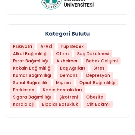
Kategori Bulutu
Psikiyatri
AFAZİ
Tüp Bebek
Alkol Bağımlılığı
Otizm
Saç Dökülmesi
Esrar Bağımlılığı
Alzheimer
Bebek Gelişimi
Kokain Bağımlılığı
Baş Ağrıları
Stres
Kumar Bağımlılığı
Demans
Depresyon
Sanal Bağımlılık
Migren
Opiat Bağımlılığı
Parkinson
Kadın Hastalıkları
Sigara Bağımlılığı
Şizofreni
Obezite
Kardioloji
Bipolar Bozukluk
Cilt Bakımı