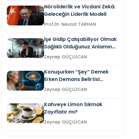
Nöroliderlik ve Vicdani Zekâ:
Geleceğin Liderlik Modeli
Prof.Dr. Nevzat TARHAN
İşe Gidip Çalışabiliyor Olmak
Sağlıklı Olduğunuz Anlamına
Gelir mi?
Zeynep GÜÇLÜCAN
Konuşurken “Şey” Demek
Erken Demans Belirtisi
Olabilir mi?
Zeynep GÜÇLÜCAN
Kahveye Limon Sıkmak
Zayıflatır mı?
Zeynep GÜÇLÜCAN