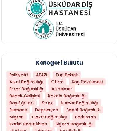
Kategori Bulutu
Psikiyatri
AFAZİ
Tüp Bebek
Alkol Bağımlılığı
Otizm
Saç Dökülmesi
Esrar Bağımlılığı
Alzheimer
Bebek Gelişimi
Kokain Bağımlılığı
Baş Ağrıları
Stres
Kumar Bağımlılığı
Hangi Yaşta Hangi Testi Yaptırmanız Gerekt
Demans
Depresyon
Sanal Bağımlılık
Migren
Opiat Bağımlılığı
Parkinson
Kadın Hastalıkları
Sigara Bağımlılığı