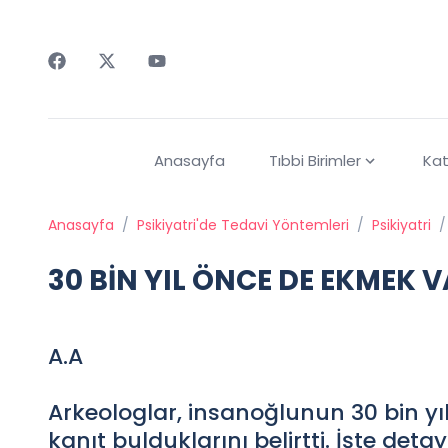
Faceebok
Twitter
Youtube
Anasayfa
Tıbbi Birimler
Kat
Anasayfa
/
Psikiyatri'de Tedavi Yöntemleri
/
Psikiyatri
/
30 BİN YIL ÖNCE DE EKMEK 
A.A
Arkeologlar, insanoğlunun 30 bin yı
kanıt bulduklarını belirtti. İşte detay