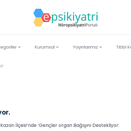
egoriler
Kurumsal
Yayınlarımız
Tıbbi 
or
yor.
an İlçesi’nde ’Gençler organ Bağışını Destekliyor: