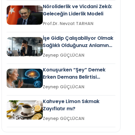
Nöroliderlik ve Vicdani Zekâ:
Geleceğin Liderlik Modeli
Prof.Dr. Nevzat TARHAN
İşe Gidip Çalışabiliyor Olmak
Sağlıklı Olduğunuz Anlamına
Gelir mi?
Zeynep GÜÇLÜCAN
Konuşurken “Şey” Demek
Erken Demans Belirtisi
Olabilir mi?
Zeynep GÜÇLÜCAN
Kahveye Limon Sıkmak
Zayıflatır mı?
Zeynep GÜÇLÜCAN