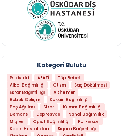
Kategori Bulutu
Psikiyatri
AFAZİ
Tüp Bebek
Alkol Bağımlılığı
Otizm
Saç Dökülmesi
Esrar Bağımlılığı
Alzheimer
Bebek Gelişimi
Kokain Bağımlılığı
Baş Ağrıları
Stres
Kumar Bağımlılığı
Hangi Yaşta Hangi Testi Yaptırmanız Gerekt
Demans
Depresyon
Sanal Bağımlılık
Migren
Opiat Bağımlılığı
Parkinson
Kadın Hastalıkları
Sigara Bağımlılığı