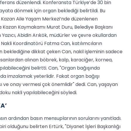
nferans düzenlendi. Konferansta Türkiye’de 30 bin
ayata dönmek için organ beklediği belirtildi.
Bu
Kazan Aile Yaşam Merkezi’nde düzenlenen
a Kazan Kaymakamı Murat Duru, Belediye Başkanı
Yazıcı, Abidin Arıkök, müdürler ve çevre okullardan
n Nakli Koordinatörü Fatma Can, katılımcıların
an beklediğine dikkat çeken Can, nakil işleminin sadece
anlardan alınan böbrek, kalp, karaciğer, kornea,
ılabileceğini belirtti. Can, "Organ bağışında
nda imzalamak yeterlidir. Fakat organ bağışı
ı ve onay vermesi çok önemlidir" dedi. Can, yaşayan
doku nakli yapılabileceğini söyledi.
A’
ın ardından basın mensuplarının sorularını yanıtladı.
iri olduğunu belirten Ertürk, "Diyanet İşleri Başkanlığı