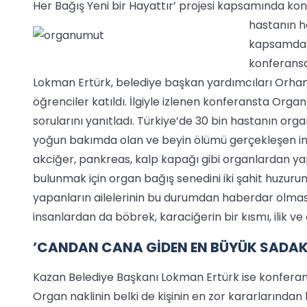
Her Bağış Yeni bir Hayattır’ projesi kapsamında ko
hastanın h
kapsamda 
konferans
Lokman Ertürk, belediye başkan yardımcıları Orhan 
öğrenciler katıldı. İlgiyle izlenen konferansta Orga
sorularını yanıtladı. Türkiye’de 30 bin hastanın org
yoğun bakımda olan ve beyin ölümü gerçekleşen ins
akciğer, pankreas, kalp kapağı gibi organlardan yap
bulunmak için organ bağış senedini iki şahit huzuru
yapanların ailelerinin bu durumdan haberdar olmas
insanlardan da böbrek, karaciğerin bir kısmı, ilik ve 
’CANDAN CANA GİDEN EN BÜYÜK SADAK
Kazan Belediye Başkanı Lokman Ertürk ise konferans
Organ naklinin belki de kişinin en zor kararlarından b