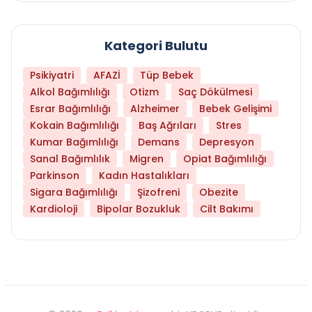
Kategori Bulutu
Psikiyatri
AFAZİ
Tüp Bebek
Alkol Bağımlılığı
Otizm
Saç Dökülmesi
Esrar Bağımlılığı
Alzheimer
Bebek Gelişimi
Kokain Bağımlılığı
Baş Ağrıları
Stres
Kumar Bağımlılığı
Demans
Depresyon
Sanal Bağımlılık
Migren
Opiat Bağımlılığı
Parkinson
Kadın Hastalıkları
Sigara Bağımlılığı
Şizofreni
Obezite
Kardioloji
Bipolar Bozukluk
Cilt Bakımı