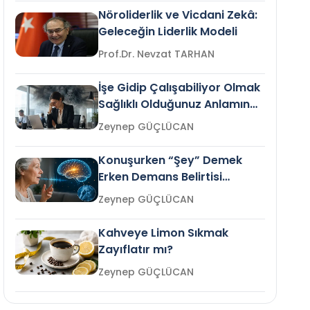
Nöroliderlik ve Vicdani Zekâ:
Geleceğin Liderlik Modeli
Prof.Dr. Nevzat TARHAN
İşe Gidip Çalışabiliyor Olmak
Sağlıklı Olduğunuz Anlamına
Gelir mi?
Zeynep GÜÇLÜCAN
Konuşurken “Şey” Demek
Erken Demans Belirtisi
Olabilir mi?
Zeynep GÜÇLÜCAN
Kahveye Limon Sıkmak
Zayıflatır mı?
Zeynep GÜÇLÜCAN