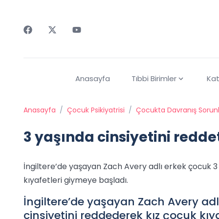
Faceebok
Twitter
Youtube
Anasayfa
Tıbbi Birimler
Kat
Anasayfa
/
Çocuk Psikiyatrisi
/
Çocukta Davranış Sorunl
3 yaşında cinsiyetini reddet
İngiltere’de yaşayan Zach Avery adlı erkek çocuk 3
kıyafetleri giymeye başladı.
İngiltere’de yaşayan Zach Avery ad
cinsiyetini reddederek kız çocuk kıy