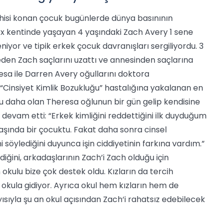
eşhisi konan çocuk bugünlerde dünya basınının
ex kentinde yaşayan 4 yaşındaki Zach Avery 1 sene
iyor ve tipik erkek çocuk davranışları sergiliyordu. 3
den Zach saçlarını uzattı ve annesinden saçlarına
esa ile Darren Avery oğullarını doktora
 “Cinsiyet Kimlik Bozukluğu” hastalığına yakalanan en
ğu daha olan Theresa oğlunun bir gün gelip kendisine
 devam etti: “Erkek kimliğini reddettiğini ilk duyduğum
şında bir çocuktu. Fakat daha sonra cinsel
söylediğini duyunca işin ciddiyetinin farkına vardım.”
ğini, arkadaşlarının Zach’i Zach olduğu için
 okulu bize çok destek oldu. Kızların da tercih
 okula gidiyor. Ayrıca okul hem kızların hem de
yısıyla şu an okul açısından Zach‘i rahatsız edebilecek