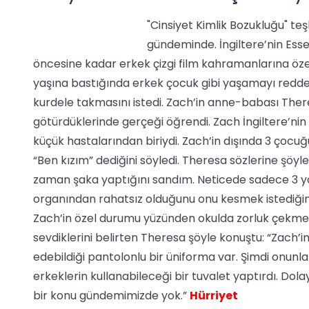
"Cinsiyet Kimlik Bozukluğu" t
gündeminde. İngiltere’nin Ess
öncesine kadar erkek çizgi film kahramanlarına özen
yaşına bastığında erkek çocuk gibi yaşamayı redde
kurdele takmasını istedi. Zach’in anne-babası Ther
götürdüklerinde gerçeği öğrendi. Zach İngiltere’nin
küçük hastalarından biriydi. Zach’in dışında 3 çocu
“Ben kızım” dediğini söyledi. Theresa sözlerine şöyle
zaman şaka yaptığını sandım. Neticede sadece 3 ya
organından rahatsız olduğunu onu kesmek istediğini 
Zach’in özel durumu yüzünden okulda zorluk çekmedi
sevdiklerini belirten Theresa şöyle konuştu: “Zach’in
edebildiği pantolonlu bir üniforma var. Şimdi onunla
erkeklerin kullanabileceği bir tuvalet yaptırdı. Dola
bir konu gündemimizde yok.”
Hürriyet