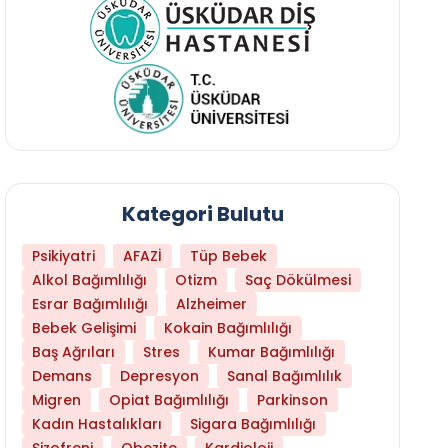
Kategori Bulutu
Psikiyatri
AFAZİ
Tüp Bebek
Alkol Bağımlılığı
Otizm
Saç Dökülmesi
Esrar Bağımlılığı
Alzheimer
Bebek Gelişimi
Kokain Bağımlılığı
Baş Ağrıları
Stres
Kumar Bağımlılığı
Hangi Yaşta Hangi Testi Yaptırmanız Gerekt
Demans
Depresyon
Sanal Bağımlılık
Migren
Opiat Bağımlılığı
Parkinson
Kadın Hastalıkları
Sigara Bağımlılığı