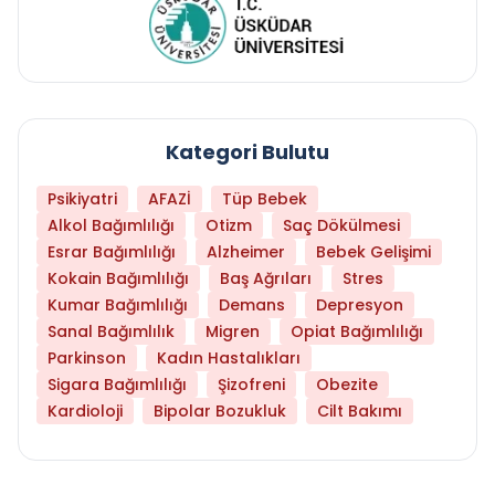
Kategori Bulutu
Psikiyatri
AFAZİ
Tüp Bebek
Alkol Bağımlılığı
Otizm
Saç Dökülmesi
Esrar Bağımlılığı
Alzheimer
Bebek Gelişimi
Kokain Bağımlılığı
Baş Ağrıları
Stres
Kumar Bağımlılığı
Demans
Depresyon
Sanal Bağımlılık
Migren
Opiat Bağımlılığı
Parkinson
Kadın Hastalıkları
Sigara Bağımlılığı
Şizofreni
Obezite
Kardioloji
Bipolar Bozukluk
Cilt Bakımı