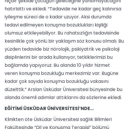
hiçbir şekilde çocuğun geleceğine yansımayacağını
hatırlattı ve ekledi. “Tedavide ne kadar geç kalınırsa
iyileşme süreci de o kadar uzuyor. Aksi durumda
tedavi edilmeyen konuşma bozuklukları kişiliği
olumsuz etkileyebiliyor. Bu rahatsızlığın tedavisinde
kesinlikle çok yönlü bir yaklaşım söz konusu olmalı. Bu
yüzden tedavide biz nörolojik, psikiyatrik ve psikoloji
disiplinlerini bir arada kullanıyor, tetkiklerimizi bu
bağlamda yapıyoruz. Bu alanda 10 yıldır hizmet
veren konuşma bozukluğu merkezimiz var. Bugüne
kadar çok sayıda konuşma bozukluğu vakasını
düzelttik.” Arslan Üsküdar Üniversitesi bünyesinde bu
alanda önemli adımlar attıklarını da sözlerine ekledi.
EĞİTİMİ ÜSKÜDAR ÜNİVERSİTESİ’NDE…
Klinikten öte Üsküdar Üniversitesi sağlık Bilimleri
Fakültesinde “Dil ve Konuşma Terapisi” bölümü