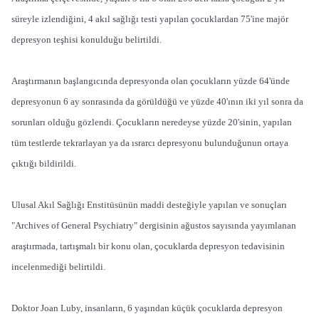
süreyle izlendiğini, 4 akıl sağlığı testi yapılan çocuklardan 75'ine majör
depresyon teşhisi konulduğu belirtildi.
Araştırmanın başlangıcında depresyonda olan çocukların yüzde 64'ünde
depresyonun 6 ay sonrasında da görüldüğü ve yüzde 40'ının iki yıl sonra da
sorunları olduğu gözlendi. Çocukların neredeyse yüzde 20'sinin, yapılan
tüm testlerde tekrarlayan ya da ısrarcı depresyonu bulunduğunun ortaya
çıktığı bildirildi.
Ulusal Akıl Sağlığı Enstitüsünün maddi desteğiyle yapılan ve sonuçları
"Archives of General Psychiatry" dergisinin ağustos sayısında yayımlanan
araştırmada, tartışmalı bir konu olan, çocuklarda depresyon tedavisinin
incelenmediği belirtildi.
Doktor Joan Luby, insanların, 6 yaşından küçük çocuklarda depresyon