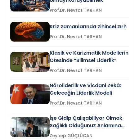
olmayı koruyabilmek
Prof.Dr. Nevzat TARHAN
Kriz zamanlarında zihinsel zırh
Prof.Dr. Nevzat TARHAN
Klasik ve Karizmatik Modellerin
Ötesinde “Bilimsel Liderlik”
Prof.Dr. Nevzat TARHAN
Nöroliderlik ve Vicdani Zekâ:
Geleceğin Liderlik Modeli
Prof.Dr. Nevzat TARHAN
İşe Gidip Çalışabiliyor Olmak
Sağlıklı Olduğunuz Anlamına
Gelir mi?
Zeynep GÜÇLÜCAN