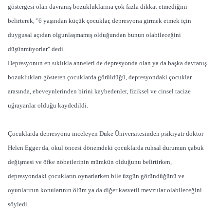
göstergesi olan davranış bozukluklarına çok fazla dikkat etmediğini
belirterek, "6 yaşından küçük çocuklar, depresyona girmek etmek için
duygusal açıdan olgunlaşmamış olduğundan bunun olabileceğini
düşünmüyorlar" dedi.
Depresyonun en sıklıkla anneleri de depresyonda olan ya da başka davranış
bozuklukları gösteren çocuklarda görüldüğü, depresyondaki çocuklar
arasında, ebeveynlerinden birini kaybedenler, fiziksel ve cinsel tacize
uğrayanlar olduğu kaydedildi.
Çocuklarda depresyonu inceleyen Duke Üniversitesinden psikiyatr doktor
Helen Egger da, okul öncesi dönemdeki çocuklarda ruhsal durumun çabuk
değişmesi ve öfke nöbetlerinin mümkün olduğunu belirtirken,
depresyondaki çocukların oynarlarken bile üzgün göründüğünü ve
oyunlarının konularının ölüm ya da diğer kasvetli mevzular olabileceğini
söyledi.