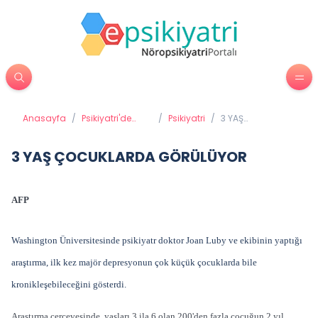
Anasayfa
/
Psikiyatri'de
/
Psikiyatri
/
3 YAŞ
Tedavi
ÇOCUKLARDA
Yöntemleri
GÖRÜLÜYOR
3 YAŞ ÇOCUKLARDA GÖRÜLÜYOR
AFP
Washington Üniversitesinde psikiyatr doktor Joan Luby ve ekibinin yaptığı
araştırma, ilk kez majör depresyonun çok küçük çocuklarda bile
kronikleşebileceğini gösterdi.
Araştırma çerçevesinde, yaşları 3 ila 6 olan 200'den fazla çocuğun 2 yıl