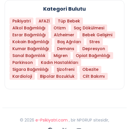
Kategori Bulutu
Psikiyatri
AFAZİ
Tüp Bebek
Alkol Bağımlılığı
Otizm
Saç Dökülmesi
Esrar Bağımlılığı
Alzheimer
Bebek Gelişimi
Kokain Bağımlılığı
Baş Ağrıları
Stres
Kumar Bağımlılığı
Demans
Depresyon
Sanal Bağımlılık
Migren
Opiat Bağımlılığı
Parkinson
Kadın Hastalıkları
Sigara Bağımlılığı
Şizofreni
Obezite
Kardioloji
Bipolar Bozukluk
Cilt Bakımı
©
2026
e-Psikiyatri.com
, bir NPGRUP sitesidir,