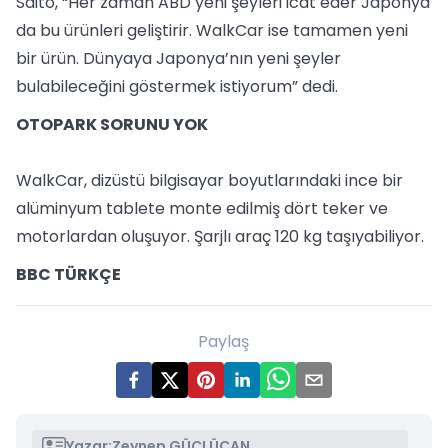
Saito, “Her zaman ABD yeni şeyleri icat eder Japonya
da bu ürünleri geliştirir. WalkCar ise tamamen yeni
bir ürün. Dünyaya Japonya’nın yeni şeyler
bulabileceğini göstermek istiyorum” dedi.
OTOPARK SORUNU YOK
WalkCar, dizüstü bilgisayar boyutlarındaki ince bir
alüminyum tablete monte edilmiş dört teker ve
motorlardan oluşuyor. Şarjlı araç 120 kg taşıyabiliyor.
BBC TÜRKÇE
Paylaş
Yazar:
Zeynep GÜÇLÜCAN