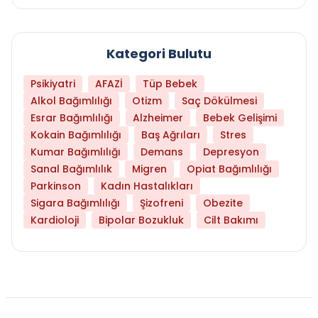
Kategori Bulutu
Psikiyatri
AFAZİ
Tüp Bebek
Alkol Bağımlılığı
Otizm
Saç Dökülmesi
Esrar Bağımlılığı
Alzheimer
Bebek Gelişimi
Kokain Bağımlılığı
Baş Ağrıları
Stres
Kumar Bağımlılığı
Demans
Depresyon
Sanal Bağımlılık
Migren
Opiat Bağımlılığı
Parkinson
Kadın Hastalıkları
Sigara Bağımlılığı
Şizofreni
Obezite
Kardioloji
Bipolar Bozukluk
Cilt Bakımı