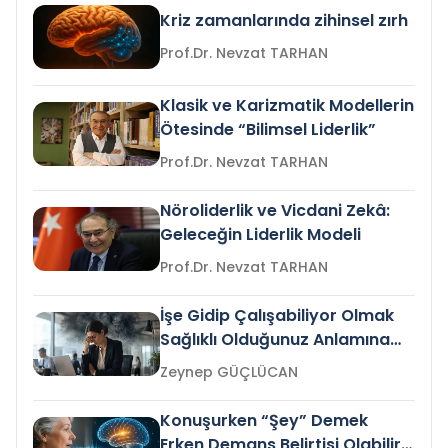
Kriz zamanlarında zihinsel zırh
Prof.Dr. Nevzat TARHAN
Klasik ve Karizmatik Modellerin
Ötesinde “Bilimsel Liderlik”
Prof.Dr. Nevzat TARHAN
Nöroliderlik ve Vicdani Zekâ:
Geleceğin Liderlik Modeli
Prof.Dr. Nevzat TARHAN
İşe Gidip Çalışabiliyor Olmak
Sağlıklı Olduğunuz Anlamına
Gelir mi?
Zeynep GÜÇLÜCAN
Konuşurken “Şey” Demek
Erken Demans Belirtisi Olabilir