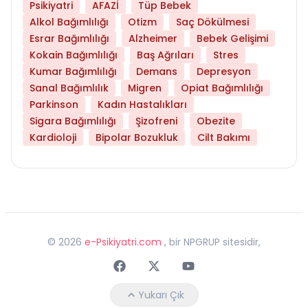
Psikiyatri
AFAZİ
Tüp Bebek
Alkol Bağımlılığı
Otizm
Saç Dökülmesi
Esrar Bağımlılığı
Alzheimer
Bebek Gelişimi
Kokain Bağımlılığı
Baş Ağrıları
Stres
Kumar Bağımlılığı
Demans
Depresyon
Sanal Bağımlılık
Migren
Opiat Bağımlılığı
Parkinson
Kadın Hastalıkları
Sigara Bağımlılığı
Şizofreni
Obezite
Kardioloji
Bipolar Bozukluk
Cilt Bakımı
©
2026
e-Psikiyatri.com
, bir NPGRUP sitesidir,
Faceebok
Twitter
Youtube
Yukarı Çık