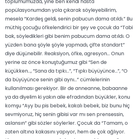
toplumumuzda, yine ben kendi hasta
popülasyonumdan yola çıkarak söyleyebilirim,
mesela “Kardeş geldi, senin pabucun dama atıldı.” Bu
müthiş çocuğu öfkelendirici bir şey ve çocuk da “Tabi
bak, söyledikleri gibi benim pabucum dama atıldı. O
yüzden bana şöyle şöyle yapmadı, çifte standart”
diye düşünebilir. Reaksiyon, öfke, agresyon… Onun
yerine az önce konuştuğumuz gibi “Sen de
küçükken…, “Sana da tıpkı…”, “Tıpkı büyüyünce…”, “O
da büyüyünce senin gibi aynı…” cümlelerinin
kullanılması gerekiyor. Bir de anneanne, babaanne
ya da diyelim ki yakın aile efradından büyükler, konu
komşu “Ayy bu pis bebek, kakalı bebek, biz bunu hiç
sevmiyoruz, hiç senin gibisi var mı sen prensessin,
aslansın” gibi sözler söylerler. Çocuk da “Tamam, o
zaten altına kakasını yapıyor, hem de çok ağlıyor.