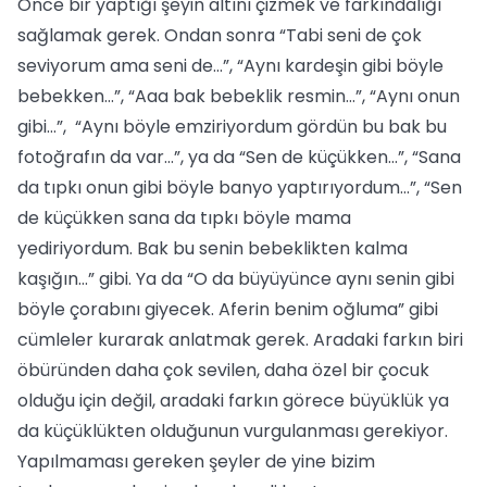
Önce bir yaptığı şeyin altını çizmek ve farkındalığı
sağlamak gerek. Ondan sonra “Tabi seni de çok
seviyorum ama seni de…”, “Aynı kardeşin gibi böyle
bebekken…”, “Aaa bak bebeklik resmin…”, “Aynı onun
gibi…”, “Aynı böyle emziriyordum gördün bu bak bu
fotoğrafın da var…”, ya da “Sen de küçükken…”, “Sana
da tıpkı onun gibi böyle banyo yaptırıyordum…”, “Sen
de küçükken sana da tıpkı böyle mama
yediriyordum. Bak bu senin bebeklikten kalma
kaşığın…” gibi. Ya da “O da büyüyünce aynı senin gibi
böyle çorabını giyecek. Aferin benim oğluma” gibi
cümleler kurarak anlatmak gerek. Aradaki farkın biri
öbüründen daha çok sevilen, daha özel bir çocuk
olduğu için değil, aradaki farkın görece büyüklük ya
da küçüklükten olduğunun vurgulanması gerekiyor.
Yapılmaması gereken şeyler de yine bizim