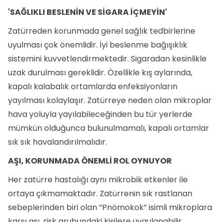
'SAĞLIKLI BESLENİN VE SİGARA İÇMEYİN'
Zatürreden korunmada genel sağlık tedbirlerine
uyulması çok önemlidir. İyi beslenme bağışıklık
sistemini kuvvetlendirmektedir. Sigaradan kesinlikle
uzak durulması gereklidir. Özellikle kış aylarında,
kapalı kalabalık ortamlarda enfeksiyonların
yayılması kolaylaşır. Zatürreye neden olan mikroplar
hava yoluyla yayılabileceğinden bu tür yerlerde
mümkün olduğunca bulunulmamalı, kapalı ortamlar
sık sık havalandırılmalıdır.
AŞI, KORUNMADA ÖNEMLİ ROL OYNUYOR
Her zatürre hastalığı aynı mikrobik etkenler ile
ortaya çıkmamaktadır. Zatürrenin sık rastlanan
sebeplerinden biri olan “Pnömokok” isimli mikroplara
karşı aşı, risk grubundaki kişilere uygulanabilir.