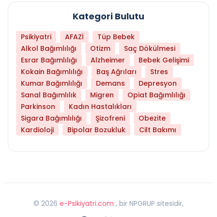
Kategori Bulutu
Psikiyatri
AFAZİ
Tüp Bebek
Alkol Bağımlılığı
Otizm
Saç Dökülmesi
Esrar Bağımlılığı
Alzheimer
Bebek Gelişimi
Kokain Bağımlılığı
Baş Ağrıları
Stres
Kumar Bağımlılığı
Demans
Depresyon
Sanal Bağımlılık
Migren
Opiat Bağımlılığı
Parkinson
Kadın Hastalıkları
Sigara Bağımlılığı
Şizofreni
Obezite
Kardioloji
Bipolar Bozukluk
Cilt Bakımı
©
2026
e-Psikiyatri.com
, bir NPGRUP sitesidir,