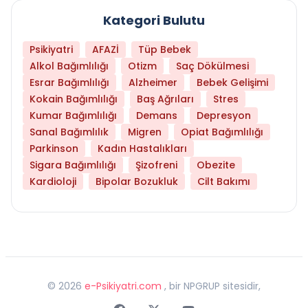
Kategori Bulutu
Psikiyatri
AFAZİ
Tüp Bebek
Alkol Bağımlılığı
Otizm
Saç Dökülmesi
Esrar Bağımlılığı
Alzheimer
Bebek Gelişimi
Kokain Bağımlılığı
Baş Ağrıları
Stres
Kumar Bağımlılığı
Demans
Depresyon
Sanal Bağımlılık
Migren
Opiat Bağımlılığı
Parkinson
Kadın Hastalıkları
Sigara Bağımlılığı
Şizofreni
Obezite
Kardioloji
Bipolar Bozukluk
Cilt Bakımı
©
2026
e-Psikiyatri.com
, bir NPGRUP sitesidir,