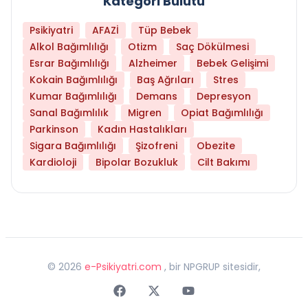
Kategori Bulutu
Psikiyatri
AFAZİ
Tüp Bebek
Alkol Bağımlılığı
Otizm
Saç Dökülmesi
Esrar Bağımlılığı
Alzheimer
Bebek Gelişimi
Kokain Bağımlılığı
Baş Ağrıları
Stres
Kumar Bağımlılığı
Demans
Depresyon
Sanal Bağımlılık
Migren
Opiat Bağımlılığı
Parkinson
Kadın Hastalıkları
Sigara Bağımlılığı
Şizofreni
Obezite
Kardioloji
Bipolar Bozukluk
Cilt Bakımı
©
2026
e-Psikiyatri.com
, bir NPGRUP sitesidir,
Faceebok
Twitter
Youtube