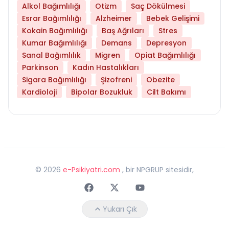
Alkol Bağımlılığı
Otizm
Saç Dökülmesi
Esrar Bağımlılığı
Alzheimer
Bebek Gelişimi
Kokain Bağımlılığı
Baş Ağrıları
Stres
Kumar Bağımlılığı
Demans
Depresyon
Sanal Bağımlılık
Migren
Opiat Bağımlılığı
Parkinson
Kadın Hastalıkları
Sigara Bağımlılığı
Şizofreni
Obezite
Kardioloji
Bipolar Bozukluk
Cilt Bakımı
©
2026
e-Psikiyatri.com
, bir NPGRUP sitesidir,
Faceebok
Twitter
Youtube
Yukarı Çık