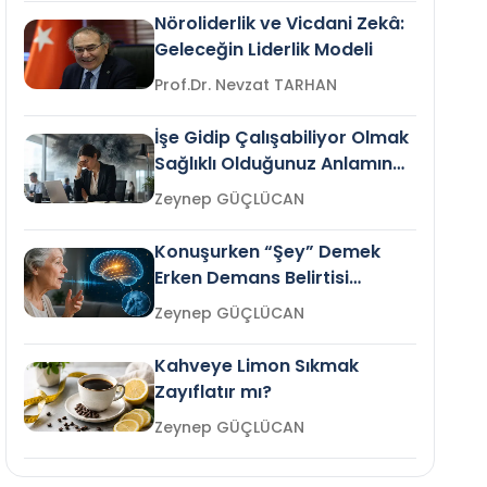
Nöroliderlik ve Vicdani Zekâ:
Geleceğin Liderlik Modeli
Prof.Dr. Nevzat TARHAN
İşe Gidip Çalışabiliyor Olmak
Sağlıklı Olduğunuz Anlamına
Gelir mi?
Zeynep GÜÇLÜCAN
Konuşurken “Şey” Demek
Erken Demans Belirtisi
Olabilir mi?
Zeynep GÜÇLÜCAN
Kahveye Limon Sıkmak
Zayıflatır mı?
Zeynep GÜÇLÜCAN