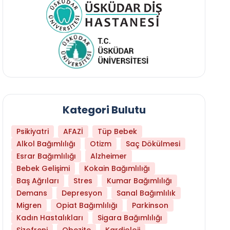
Kategori Bulutu
Psikiyatri
AFAZİ
Tüp Bebek
Alkol Bağımlılığı
Otizm
Saç Dökülmesi
Esrar Bağımlılığı
Alzheimer
Bebek Gelişimi
Kokain Bağımlılığı
Baş Ağrıları
Stres
Kumar Bağımlılığı
Hangi Yaşta Hangi Testi Yaptırmanız Gerekt
Demans
Depresyon
Sanal Bağımlılık
Migren
Opiat Bağımlılığı
Parkinson
Kadın Hastalıkları
Sigara Bağımlılığı