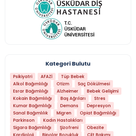
Kategori Bulutu
Psikiyatri
AFAZİ
Tüp Bebek
Alkol Bağımlılığı
Otizm
Saç Dökülmesi
Esrar Bağımlılığı
Alzheimer
Bebek Gelişimi
Kokain Bağımlılığı
Baş Ağrıları
Stres
Kumar Bağımlılığı
Demans
Depresyon
Sanal Bağımlılık
Migren
Opiat Bağımlılığı
Parkinson
Kadın Hastalıkları
Sigara Bağımlılığı
Şizofreni
Obezite
Kardioloji
Bipolar Bozukluk
Cilt Bakımı