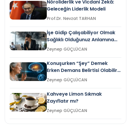
Nöroliderlik ve Vicdani Zekâ:
Geleceğin Liderlik Modeli
Prof.Dr. Nevzat TARHAN
İşe Gidip Çalışabiliyor Olmak
Sağlıklı Olduğunuz Anlamına
Gelir mi?
Zeynep GÜÇLÜCAN
Konuşurken “Şey” Demek
Erken Demans Belirtisi Olabilir
mi?
Zeynep GÜÇLÜCAN
Kahveye Limon Sıkmak
Zayıflatır mı?
Zeynep GÜÇLÜCAN