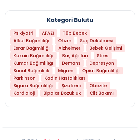
Kategori Bulutu
Psikiyatri
AFAZİ
Tüp Bebek
Alkol Bağımlılığı
Otizm
Saç Dökülmesi
Esrar Bağımlılığı
Alzheimer
Bebek Gelişimi
Kokain Bağımlılığı
Baş Ağrıları
Stres
Kumar Bağımlılığı
Demans
Depresyon
Sanal Bağımlılık
Migren
Opiat Bağımlılığı
Parkinson
Kadın Hastalıkları
Sigara Bağımlılığı
Şizofreni
Obezite
Kardioloji
Bipolar Bozukluk
Cilt Bakımı