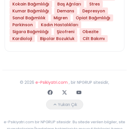
Kokain Bağımlılığı
Baş Ağrıları
Stres
Kumar Bağımlılığı
Demans
Depresyon
Sanal Bağımlılık
Migren
Opiat Bağımlılığı
Parkinson
Kadın Hastalıkları
Sigara Bağımlılığı
Şizofreni
Obezite
Kardioloji
Bipolar Bozukluk
Cilt Bakımı
©
2026
e-Psikiyatri.com
, bir NPGRUP sitesidir,
Faceebok
Twitter
Youtube
Yukarı Çık
e-Psikiyatri.com bir NPGRUP sitesidir. Bu sitede verilen bilgiler, site
ziyaretçilerinin/hastaların hekimleriyle mevcut ilişkilerini ikame