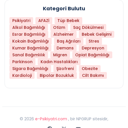
Kategori Bulutu
Psikiyatri
AFAZİ
Tüp Bebek
Alkol Bağımlılığı
Otizm
Saç Dökülmesi
Esrar Bağımlılığı
Alzheimer
Bebek Gelişimi
Kokain Bağımlılığı
Baş Ağrıları
Stres
Kumar Bağımlılığı
Demans
Depresyon
Sanal Bağımlılık
Migren
Opiat Bağımlılığı
Parkinson
Kadın Hastalıkları
Sigara Bağımlılığı
Şizofreni
Obezite
Kardioloji
Bipolar Bozukluk
Cilt Bakımı
©
2026
e-Psikiyatri.com
, bir NPGRUP sitesidir,