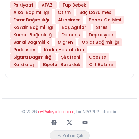
Psikiyatri
AFAZİ
Tüp Bebek
Alkol Bağımlılığı
Otizm
Saç Dökülmesi
Esrar Bağımlılığı
Alzheimer
Bebek Gelişimi
Kokain Bağımlılığı
Baş Ağrıları
Stres
Kumar Bağımlılığı
Demans
Depresyon
Sanal Bağımlılık
Migren
Opiat Bağımlılığı
Parkinson
Kadın Hastalıkları
Sigara Bağımlılığı
Şizofreni
Obezite
Kardioloji
Bipolar Bozukluk
Cilt Bakımı
©
2026
e-Psikiyatri.com
, bir NPGRUP sitesidir,
Faceebok
Twitter
Youtube
Yukarı Çık