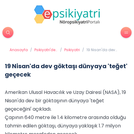
Anasayfa
/
Psikiyatri'de
/
Psikiyatri
/
19 Nisan'da dev
Tedavi
göktaşı dünyaya
Yöntemleri
'teğet' geçecek
19 Nisan'da dev göktaşı dünyaya 'teğet'
geçecek
Amerikan Ulusal Havacılık ve Uzay Dairesi (NASA), 19
Nisan'da dev bir göktaşının dünyaya 'teğet
geçeceğini' açıkladı.
Çapının 640 metre ile 1.4 kilometre arasında olduğu
tahmin edilen göktaşı, dünyaya yaklaşık 1.7 milyon