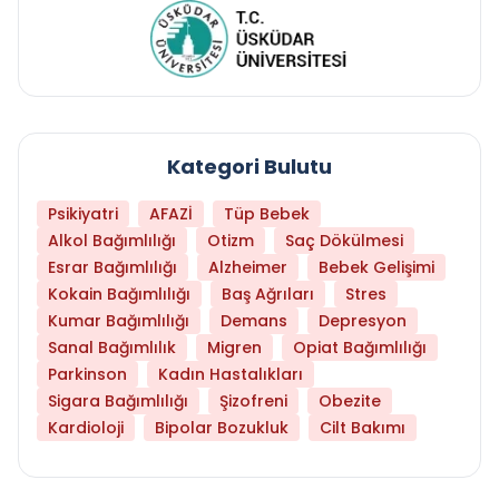
Kategori Bulutu
Psikiyatri
AFAZİ
Tüp Bebek
Alkol Bağımlılığı
Otizm
Saç Dökülmesi
Esrar Bağımlılığı
Alzheimer
Bebek Gelişimi
Kokain Bağımlılığı
Baş Ağrıları
Stres
Kumar Bağımlılığı
Demans
Depresyon
Sanal Bağımlılık
Migren
Opiat Bağımlılığı
Parkinson
Kadın Hastalıkları
Sigara Bağımlılığı
Şizofreni
Obezite
Kardioloji
Bipolar Bozukluk
Cilt Bakımı