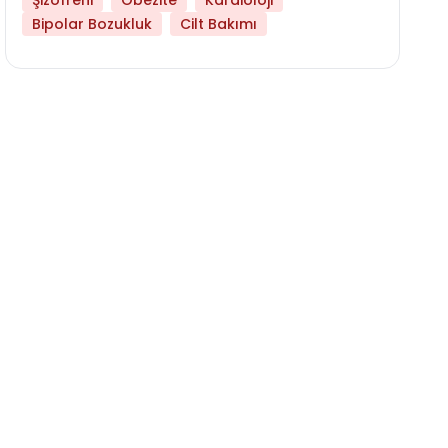
Şizofreni
Obezite
Kardioloji
Bipolar Bozukluk
Cilt Bakımı