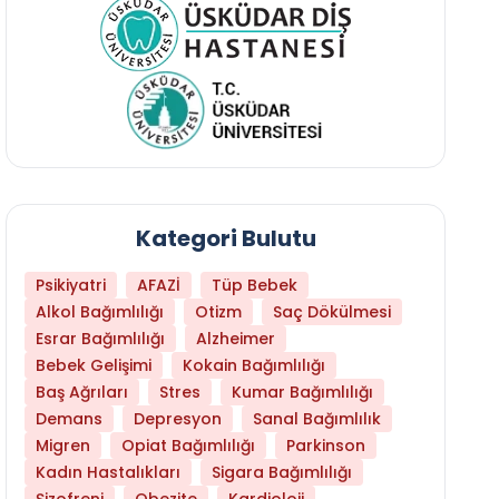
Kategori Bulutu
Psikiyatri
AFAZİ
Tüp Bebek
Alkol Bağımlılığı
Otizm
Saç Dökülmesi
Esrar Bağımlılığı
Alzheimer
Bebek Gelişimi
Kokain Bağımlılığı
Baş Ağrıları
Stres
Kumar Bağımlılığı
Daha Az Protein Tüketmek Yaşlanmayı Yava
Demans
Depresyon
Sanal Bağımlılık
Migren
Opiat Bağımlılığı
Parkinson
Kadın Hastalıkları
Sigara Bağımlılığı