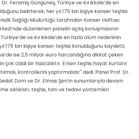
rü Dr. Feramiş Güngüneş, Türkiye ve Kırıkkale’de en
uğunu belirterek, her yıl 175 bin kişiye kanser teşhisi
e Halk Sağlığı Müdürlüğü tarafından Kanser Haftası
erkezi’nde düzenlenen panelin açılış konuşmasının
Türkiye’de ve Kırıkkale’de en fazla ölüm nedeninin
l 175 bin kişiye kanser teşhisi konulduğunu kaydetti.
kiye’de ise 2,5 milyar euro harcandığına dikkat çeken
 çok ciddi bir hastalıktır. Erken teşhis hayat kurtarır.
alı, kontrollerini yaptırmalıdır" dedi. Panel Prof. Dr.
 Sedat Dom ve Dr. Elmas Şen’in sunumlarıyla devam
lme sıklıkları, teşhis, tanı ve tedavi yöntemleri