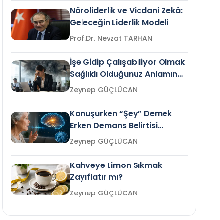
Nöroliderlik ve Vicdani Zekâ:
Geleceğin Liderlik Modeli
Prof.Dr. Nevzat TARHAN
İşe Gidip Çalışabiliyor Olmak
Sağlıklı Olduğunuz Anlamına
Gelir mi?
Zeynep GÜÇLÜCAN
Konuşurken “Şey” Demek
Erken Demans Belirtisi
Olabilir mi?
Zeynep GÜÇLÜCAN
Kahveye Limon Sıkmak
Zayıflatır mı?
Zeynep GÜÇLÜCAN