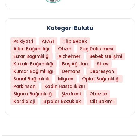
Kategori Bulutu
Psikiyatri
AFAZİ
Tüp Bebek
Alkol Bağımlılığı
Otizm
Saç Dökülmesi
Esrar Bağımlılığı
Alzheimer
Bebek Gelişimi
Kokain Bağımlılığı
Baş Ağrıları
Stres
Kumar Bağımlılığı
Demans
Depresyon
Sanal Bağımlılık
Migren
Opiat Bağımlılığı
Parkinson
Kadın Hastalıkları
Sigara Bağımlılığı
Şizofreni
Obezite
Kardioloji
Bipolar Bozukluk
Cilt Bakımı