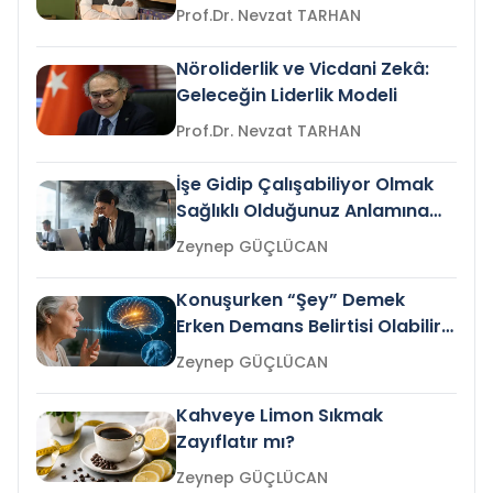
Prof.Dr. Nevzat TARHAN
Nöroliderlik ve Vicdani Zekâ:
Geleceğin Liderlik Modeli
Prof.Dr. Nevzat TARHAN
İşe Gidip Çalışabiliyor Olmak
Sağlıklı Olduğunuz Anlamına
Gelir mi?
Zeynep GÜÇLÜCAN
Konuşurken “Şey” Demek
Erken Demans Belirtisi Olabilir
mi?
Zeynep GÜÇLÜCAN
Kahveye Limon Sıkmak
Zayıflatır mı?
Zeynep GÜÇLÜCAN