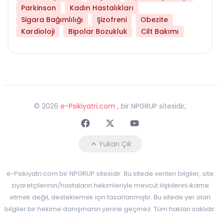
Parkinson
Kadın Hastalıkları
Sigara Bağımlılığı
Şizofreni
Obezite
Kardioloji
Bipolar Bozukluk
Cilt Bakımı
©
2026
e-Psikiyatri.com
, bir NPGRUP sitesidir,
Faceebok
Twitter
Youtube
Yukarı Çık
e-Psikiyatri.com bir NPGRUP sitesidir. Bu sitede verilen bilgiler, site
ziyaretçilerinin/hastaların hekimleriyle mevcut ilişkilerini ikame
etmek değil, desteklemek için tasarlanmıştır. Bu sitede yer alan
bilgiler bir hekime danışmanın yerine geçmez. Tüm hakları saklıdır.