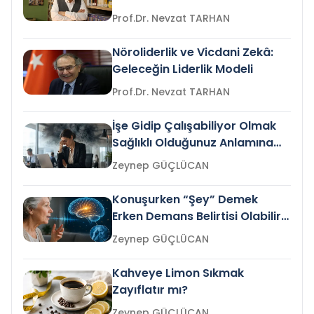
Prof.Dr. Nevzat TARHAN
Nöroliderlik ve Vicdani Zekâ:
Geleceğin Liderlik Modeli
Prof.Dr. Nevzat TARHAN
İşe Gidip Çalışabiliyor Olmak
Sağlıklı Olduğunuz Anlamına
Gelir mi?
Zeynep GÜÇLÜCAN
Konuşurken “Şey” Demek
Erken Demans Belirtisi Olabilir
mi?
Zeynep GÜÇLÜCAN
Kahveye Limon Sıkmak
Zayıflatır mı?
Zeynep GÜÇLÜCAN