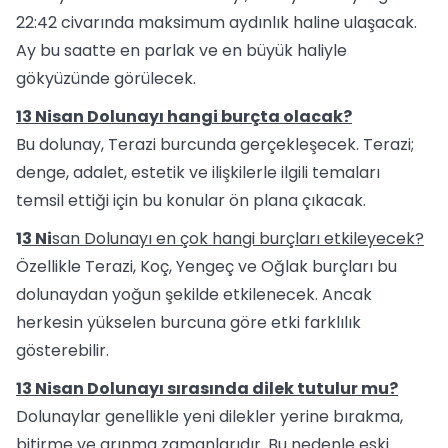
22:42 civarında maksimum aydınlık haline ulaşacak.
Ay bu saatte en parlak ve en büyük haliyle
gökyüzünde görülecek.
13 Nisan Dolunayı hangi burçta olacak?
Bu dolunay, Terazi burcunda gerçekleşecek. Terazi;
denge, adalet, estetik ve ilişkilerle ilgili temaları
temsil ettiği için bu konular ön plana çıkacak.
1
3 Ni
san Dolunayı en çok hangi burçları etkileyecek?
Özellikle Terazi, Koç, Yengeç ve Oğlak burçları bu
dolunaydan yoğun şekilde etkilenecek. Ancak
herkesin yükselen burcuna göre etki farklılık
gösterebilir.
13 Nisan Dolunayı sırasında dilek tutulur mu?
Dolunaylar genellikle yeni dilekler yerine bırakma,
bitirme ve arınma zamanlarıdır. Bu nedenle eski