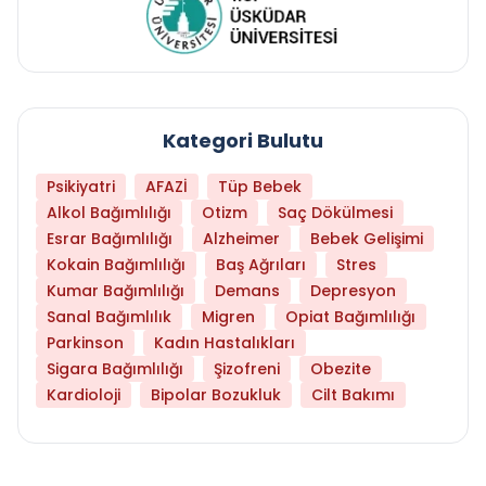
Kategori Bulutu
Psikiyatri
AFAZİ
Tüp Bebek
Alkol Bağımlılığı
Otizm
Saç Dökülmesi
Esrar Bağımlılığı
Alzheimer
Bebek Gelişimi
Kokain Bağımlılığı
Baş Ağrıları
Stres
Kumar Bağımlılığı
Demans
Depresyon
Sanal Bağımlılık
Migren
Opiat Bağımlılığı
Parkinson
Kadın Hastalıkları
Sigara Bağımlılığı
Şizofreni
Obezite
Kardioloji
Bipolar Bozukluk
Cilt Bakımı