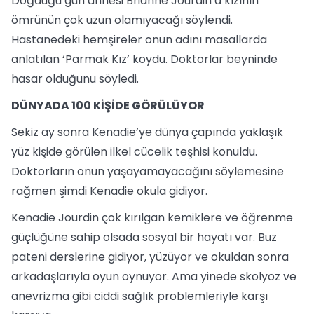
Doğduğu gün annesi Brianne Jourdin’a kızının
ömrünün çok uzun olamıyacağı söylendi.
Hastanedeki hemşireler onun adını masallarda
anlatılan ‘Parmak Kız’ koydu. Doktorlar beyninde
hasar olduğunu söyledi.
DÜNYADA 100 KİŞİDE GÖRÜLÜYOR
Sekiz ay sonra Kenadie’ye dünya çapında yaklaşık
yüz kişide görülen ilkel cücelik teşhisi konuldu.
Doktorların onun yaşayamayacağını söylemesine
rağmen şimdi Kenadie okula gidiyor.
Kenadie Jourdin çok kırılgan kemiklere ve öğrenme
güçlüğüne sahip olsada sosyal bir hayatı var. Buz
pateni derslerine gidiyor, yüzüyor ve okuldan sonra
arkadaşlarıyla oyun oynuyor. Ama yinede skolyoz ve
anevrizma gibi ciddi sağlık problemleriyle karşı