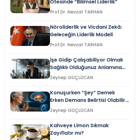
Ötesinde “Bilimsel Liderlik”
Prof.Dr. Nevzat TARHAN
Nöroliderlik ve Vicdani Zekâ:
Geleceğin Liderlik Modeli
Prof.Dr. Nevzat TARHAN
İşe Gidip Çalışabiliyor Olmak
Sağlıklı Olduğunuz Anlamına
Gelir mi?
Zeynep GÜÇLÜCAN
Konuşurken “Şey” Demek
Erken Demans Belirtisi Olabilir
mi?
Zeynep GÜÇLÜCAN
Kahveye Limon Sıkmak
Zayıflatır mı?