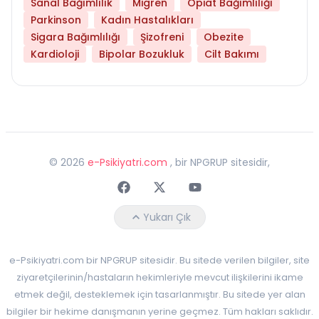
Sanal Bağımlılık
Migren
Opiat Bağımlılığı
Parkinson
Kadın Hastalıkları
Sigara Bağımlılığı
Şizofreni
Obezite
Kardioloji
Bipolar Bozukluk
Cilt Bakımı
©
2026
e-Psikiyatri.com
, bir NPGRUP sitesidir,
Faceebok
Twitter
Youtube
Yukarı Çık
e-Psikiyatri.com bir NPGRUP sitesidir. Bu sitede verilen bilgiler, site
ziyaretçilerinin/hastaların hekimleriyle mevcut ilişkilerini ikame
etmek değil, desteklemek için tasarlanmıştır. Bu sitede yer alan
bilgiler bir hekime danışmanın yerine geçmez. Tüm hakları saklıdır.