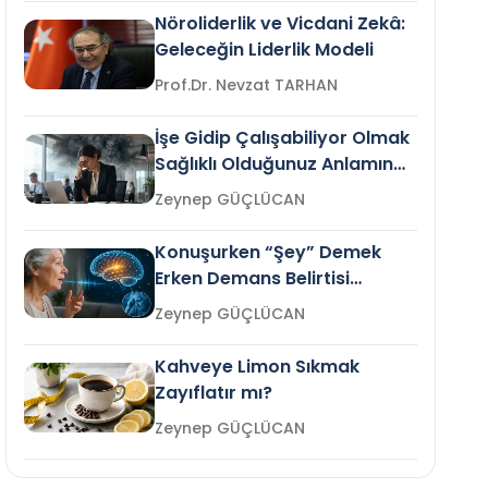
Nöroliderlik ve Vicdani Zekâ:
Geleceğin Liderlik Modeli
Prof.Dr. Nevzat TARHAN
İşe Gidip Çalışabiliyor Olmak
Sağlıklı Olduğunuz Anlamına
Gelir mi?
Zeynep GÜÇLÜCAN
Konuşurken “Şey” Demek
Erken Demans Belirtisi
Olabilir mi?
Zeynep GÜÇLÜCAN
Kahveye Limon Sıkmak
Zayıflatır mı?
Zeynep GÜÇLÜCAN