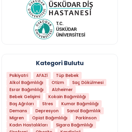
Kategori Bulutu
Psikiyatri
AFAZİ
Tüp Bebek
Alkol Bağımlılığı
Otizm
Saç Dökülmesi
Esrar Bağımlılığı
Alzheimer
Bebek Gelişimi
Kokain Bağımlılığı
Baş Ağrıları
Stres
Kumar Bağımlılığı
Daha Az Protein Tüketmek Yaşlanmayı Yava
Demans
Depresyon
Sanal Bağımlılık
Migren
Opiat Bağımlılığı
Parkinson
Kadın Hastalıkları
Sigara Bağımlılığı