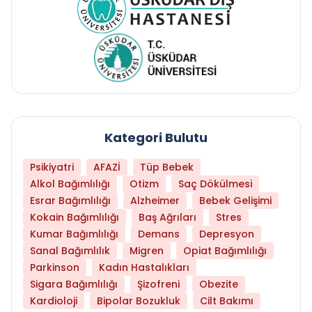
Kategori Bulutu
Psikiyatri
AFAZİ
Tüp Bebek
Alkol Bağımlılığı
Otizm
Saç Dökülmesi
Esrar Bağımlılığı
Alzheimer
Bebek Gelişimi
Kokain Bağımlılığı
Baş Ağrıları
Stres
Kumar Bağımlılığı
Demans
Depresyon
Sanal Bağımlılık
Migren
Opiat Bağımlılığı
Parkinson
Kadın Hastalıkları
Sigara Bağımlılığı
Şizofreni
Obezite
Kardioloji
Bipolar Bozukluk
Cilt Bakımı